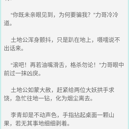
“你既未亲眼见到，为何要骗我？”力哥冷冷
道。
土地公浑身颤抖，只是趴在地上，嗫嚅说不
出话来。
“滚吧！再若油嘴滑舌，格杀勿论！”力哥眼中
前过一抹凶戾。
土地公如蒙大赦，赶紧给两位大妖拱手求
饶，急忙往地一钻，化为烟尘离去。
李青却是不动声色，手指拈起桌面一颗山
果，若无其事地细细剥着。