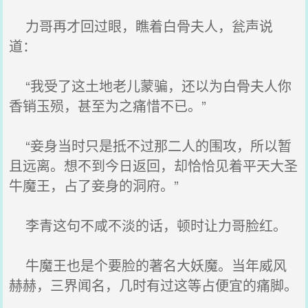
力哥再才回过眼，瞧着白骨夫人，瓮声说
道：
“我受了这土地老儿蒙骗，还以为白骨夫人你
香销玉殒，甚至为之痛惜不已。”
“妾身当时只是抵不过那二人的围攻，所以暂
且远离。想不到今日返回，却恰恰见着平天大圣
牛魔王，占了妾身的洞府。”
李青这句不咸不淡的话，顿时让力哥脸红。
牛魔王也是个要脸的著名大妖魔。当年威风
赫赫，三界闻名，几时有过这等占便宜的痛脚。