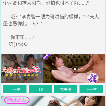
个司卿和神秀和尚，恐怕也讨不了好......”
“哦？”李青瞥一眼力哥烦恼的模样，“平天大
圣也忌惮此二人？”
“你不知......”
第(1/3)页
上一章
目录
存书签
下一章