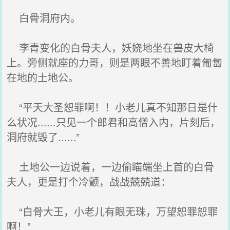
白骨洞府内。
李青变化的白骨夫人，妖娆地坐在兽皮大椅
上。旁侧就座的力哥，则是两眼不善地盯着匍匐
在地的土地公。
“平天大圣恕罪啊！！小老儿真不知那日是什
么状况......只见一个郎君和高僧入内，片刻后，
洞府就毁了......”
土地公一边说着，一边偷瞄端坐上首的白骨
夫人，更是打个冷颤，战战兢兢道：
“白骨大王，小老儿有眼无珠，万望恕罪恕罪
啊！”