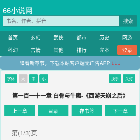
66小说网
搜索
首页
玄幻
武侠
都市
历史
网游
科幻
言情
其他
排行
完本
登录
追看新章节，下载本站客户端无广告APP
↓↓↓
字体
大
中
小
换手
关灯
第一百一十一章 白骨与牛魔-《西游天崩之后》
上一章
目录
存书签
下一章
第(1/3)页