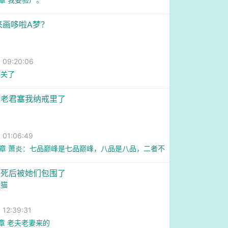
来画哆啦A梦？
09:20:06
核关了
上老君塞我纳戒里了
01:06:49
6章 萧炎：七品巅峰是七品巅峰，八品是八品，二者不
，死后被她们包围了
偶猫
2:39:31
1章 老夫老妻来的