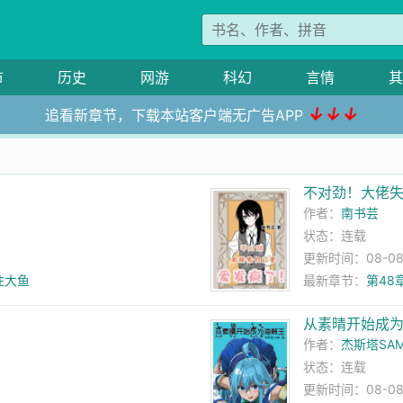
市
历史
网游
科幻
言情
其
↓↓↓
追看新章节，下载本站客户端无广告APP
不对劲！大佬
作者：
南书芸
状态：连载
更新时间：08-08 2
住大鱼
最新章节：
第48
从素晴开始成
作者：
杰斯塔SA
状态：连载
更新时间：08-08 