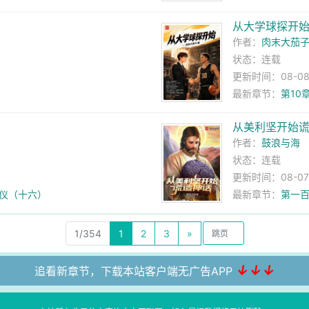
从大学球探开
作者：
肉末大茄
状态：连载
更新时间：08-08 1
最新章节：
第10
从美利坚开始
作者：
鼓浪与海
状态：连载
更新时间：08-07 1
狄仪（十六）
最新章节：
第一百
1/354
1
2
3
»
↓↓↓
追看新章节，下载本站客户端无广告APP