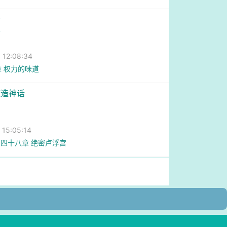
始
子
2:08:34
章 权力的味道
谎造神话
5:05:14
四十八章 绝密卢浮宫