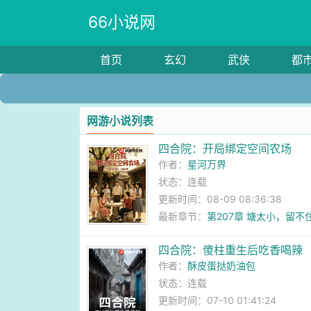
66小说网
首页
玄幻
武侠
都
网游小说列表
四合院：开局绑定空间农场
作者：
星河万界
状态：连载
更新时间：08-09 08:36:38
最新章节：
第207章 塘太小，留不
四合院：傻柱重生后吃香喝辣
作者：
酥皮蛋挞奶油包
状态：连载
更新时间：07-10 01:41:24