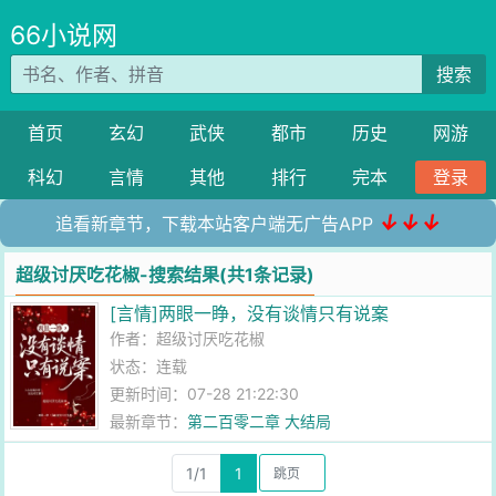
66小说网
搜索
首页
玄幻
武侠
都市
历史
网游
科幻
言情
其他
排行
完本
登录
↓↓↓
追看新章节，下载本站客户端无广告APP
超级讨厌吃花椒-搜索结果(共1条记录)
[言情]两眼一睁，没有谈情只有说案
作者：
超级讨厌吃花椒
状态：连载
更新时间：07-28 21:22:30
最新章节：
第二百零二章 大结局
1/1
1