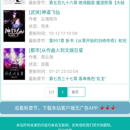
最新章节：
第五百九十六章 绝境翻盘 魔道陨落【大结
局】
[武侠]神道飞仙
作者：
云海观月
状态：完本
更新时间：10-12 17:10:09
最新章节：
第951章 新书《从零开始的剑修传奇》和完
本感言！
[都市]从作曲人到文娱巨星
作者：
观云海
状态：连载
更新时间：01-21 23:02:04
最新章节：
第七百三十七章 客串角色“玄戈”
1/1
1
↓↓↓
追看新章节，下载本站客户端无广告APP
本站所有收录的内容均来自互联网，如有侵权我们将尽快删除。