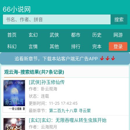
66小说网
搜索
首页
玄幻
武侠
都市
历史
网游
科幻
言情
其他
排行
完本
登录
↓↓↓
追看新章节，下载本站客户端无广告APP
观云海-搜索结果(共7条记录)
[武侠]孙玉修仙传
作者：
卧云观海
状态：连载
更新时间：11-25 17:42:45
最新章节：
第二百九十八章 寻云聚
[玄幻]玄幻：无限吞噬从转生虫族开始
作者：
云海观月