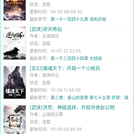
状态：连载
更新时间：04-25 08:06:42
最新章节：
第一千一百四十九章 消失的他
[武侠]逆天绝仙
作者：
云海观月
状态：连载
更新时间：10-07 22:32:05
最新章节：
第一千三百四十四章 大结局
[玄幻]镇魂天下：开局一个小枪兵
作者：
观海听云
状态：连载
更新时间：10-24 11:56:39
最新章节：
第三卷：泰山府君祭 第七十五章 终章：镜
子
[武侠]洪荒：神级选择，开局夺舍赵公明
作者：
山海观云雾
状态：连载
更新时间：10-25 03:46:35