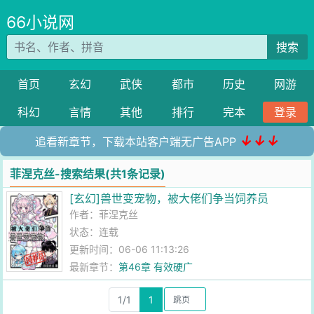
66小说网
搜索
首页
玄幻
武侠
都市
历史
网游
科幻
言情
其他
排行
完本
登录
↓↓↓
追看新章节，下载本站客户端无广告APP
菲涅克丝-搜索结果(共1条记录)
[玄幻]兽世变宠物，被大佬们争当饲养员
作者：
菲涅克丝
状态：连载
更新时间：06-06 11:13:26
最新章节：
第46章 有效硬广
1/1
1