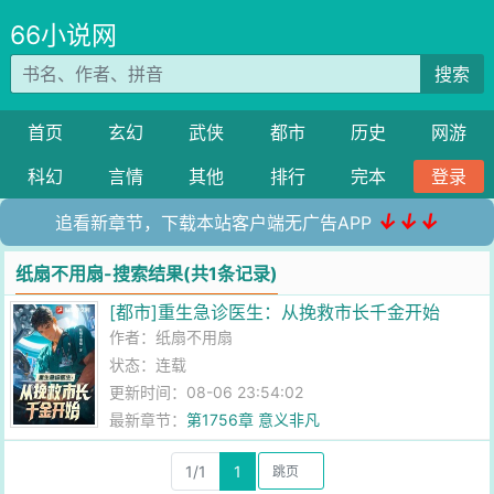
66小说网
搜索
首页
玄幻
武侠
都市
历史
网游
科幻
言情
其他
排行
完本
登录
↓↓↓
追看新章节，下载本站客户端无广告APP
纸扇不用扇-搜索结果(共1条记录)
[都市]重生急诊医生：从挽救市长千金开始
作者：
纸扇不用扇
状态：连载
更新时间：08-06 23:54:02
最新章节：
第1756章 意义非凡
1/1
1