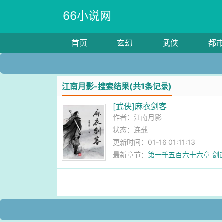
66小说网
首页
玄幻
武侠
都
江南月影-搜索结果(共1条记录)
[武侠]麻衣剑客
作者：
江南月影
状态：连载
更新时间：01-16 01:11:13
最新章节：
第一千五百六十六章 剑