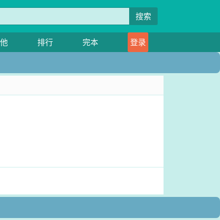
搜索
他
排行
完本
登录