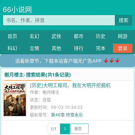
66小说网
搜索
首页
玄幻
武侠
都市
历史
网游
科幻
言情
其他
排行
完本
登录
↓↓↓
追看新章节，下载本站客户端无广告APP
榭月楼主-搜索结果(共1条记录)
[历史]大明工程司，我在大明开挖掘机
作者：
榭月楼主
状态：连载
更新时间：06-03 10:34:23
最新章节：
第46章 终章永乐
1/1
1