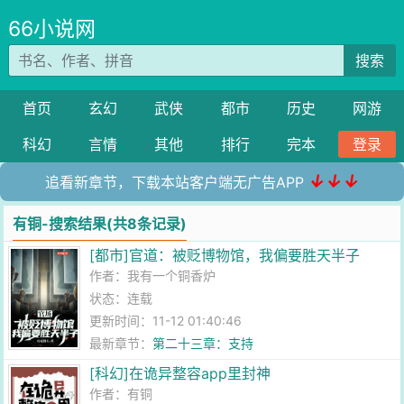
66小说网
搜索
首页
玄幻
武侠
都市
历史
网游
科幻
言情
其他
排行
完本
登录
↓↓↓
追看新章节，下载本站客户端无广告APP
有铜-搜索结果(共8条记录)
[都市]官道：被贬博物馆，我偏要胜天半子
作者：
我有一个铜香炉
状态：连载
更新时间：11-12 01:40:46
最新章节：
第二十三章：支持
[科幻]在诡异整容app里封神
作者：
有铜