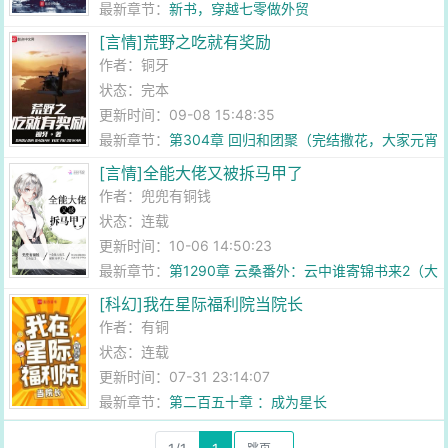
最新章节：
新书，穿越七零做外贸
[言情]荒野之吃就有奖励
作者：
铜牙
状态：完本
更新时间：09-08 15:48:35
最新章节：
第304章 回归和团聚（完结撒花，大家元宵
快乐！）
[言情]全能大佬又被拆马甲了
作者：
兜兜有铜钱
状态：连载
更新时间：10-06 14:50:23
最新章节：
第1290章 云桑番外：云中谁寄锦书来2（大
结局）
[科幻]我在星际福利院当院长
作者：
有铜
状态：连载
更新时间：07-31 23:14:07
最新章节：
第二百五十章 ：成为星长