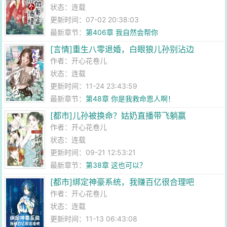
状态：连载
更新时间：07-02 20:38:03
最新章节：
第406章 我自然会帮你
[言情]重生八零退婚，白眼狼儿孙别沾边
作者：
开心花卷儿
状态：连载
更新时间：11-24 23:43:59
最新章节：
第48章 你是我救命恩人啊！
[都市]儿孙被换命？姑奶直播带飞躺赢
作者：
开心花卷儿
状态：连载
更新时间：09-21 12:53:21
最新章节：
第38章 这也可以？
[都市]绑定神豪系统，我赚百亿很合理吧
作者：
开心花卷儿
状态：连载
更新时间：11-13 06:43:08