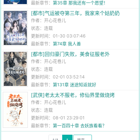
最新章节：
第35章 那我还有一个愿望！
[都市]气运被夺第三年，我家来个姑奶奶
作者：
开心花卷儿
状态：连载
更新时间：01-30 03:07:46
最新章节：
第74章 我人善
[都市]回归豪门失败，美食征服老外
作者：
开心花卷儿
状态：连载
更新时间：02-01 03:52:14
最新章节：
第131章 迷途知返就好
[武侠]老太太不服老，修仙界里做烧烤
作者：
开心花卷儿
状态：连载
更新时间：08-01 23:29:01
最新章节：
第一百四十章 去妖族看看？