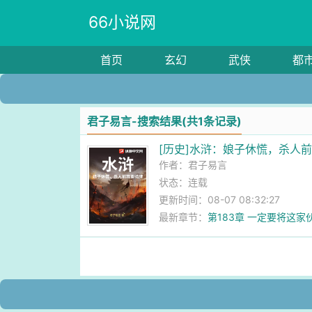
66小说网
首页
玄幻
武侠
都
君子易言-搜索结果(共1条记录)
[历史]水浒：娘子休慌，杀人
作者：
君子易言
状态：连载
更新时间：08-07 08:32:27
最新章节：
第183章 一定要将这家