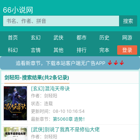
66小说网
搜索
首页
玄幻
武侠
都市
历史
网游
科幻
言情
其他
排行
完本
登录
↓↓↓
追看新章节，下载本站客户端无广告APP
剑轻阳-搜索结果(共2条记录)
[玄幻]混沌天帝诀
作者：
剑轻阳
状态：连载
更新时间：08-10 10:16:54
最新章节：
第5060章 造势！
[武侠]别说了我真不是修仙大佬
作者：
剑轻阳