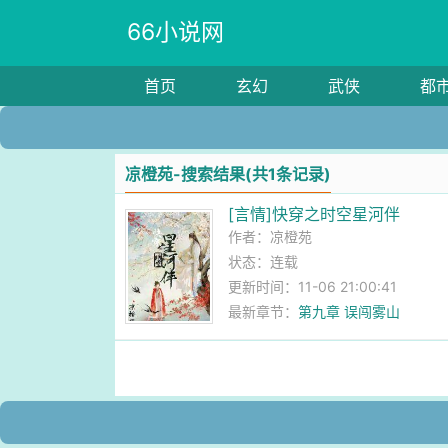
66小说网
首页
玄幻
武侠
都
凉橙苑-搜索结果(共1条记录)
[言情]快穿之时空星河伴
作者：
凉橙苑
状态：连载
更新时间：11-06 21:00:41
最新章节：
第九章 误闯雾山