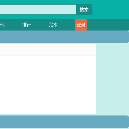
搜索
他
排行
完本
登录