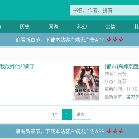
市
历史
网游
科幻
言情
其
↓↓↓
追看新章节，下载本站客户端无广告APP
，我改嫁他却疯了
[都市]高嫁京
作者：
云祝
状态：连载
更新时间：11-15 0
最新章节：
第27
1/1
1
↓↓↓
追看新章节，下载本站客户端无广告APP