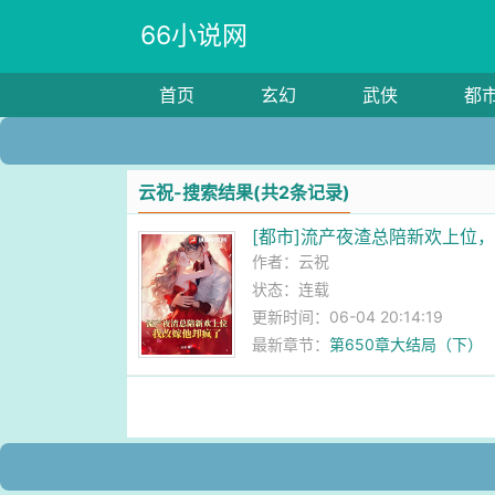
66小说网
首页
玄幻
武侠
都
云祝-搜索结果(共2条记录)
[都市]流产夜渣总陪新欢上位
作者：
云祝
状态：连载
更新时间：06-04 20:14:19
最新章节：
第650章大结局（下）