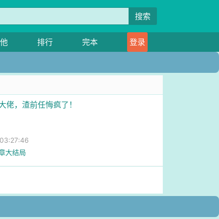
搜索
他
排行
完本
登录
圈大佬，渣前任悔疯了！
3:27:46
2章大结局