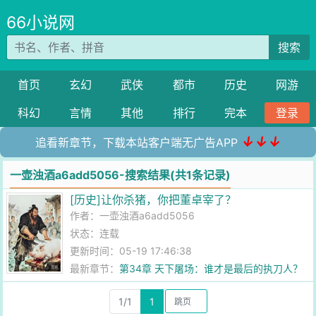
66小说网
搜索
首页
玄幻
武侠
都市
历史
网游
科幻
言情
其他
排行
完本
登录
↓↓↓
追看新章节，下载本站客户端无广告APP
一壶浊酒a6add5056-搜索结果(共1条记录)
[历史]让你杀猪，你把董卓宰了？
作者：
一壶浊酒a6add5056
状态：连载
更新时间：05-19 17:46:38
最新章节：
第34章 天下屠场：谁才是最后的执刀人？
1/1
1