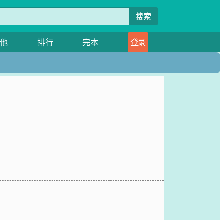
搜索
他
排行
完本
登录