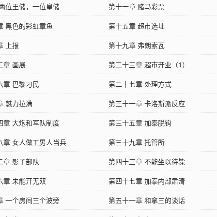
 两位王储，一位皇储
第十一章 赌马彩票
章 黑色的彩虹章鱼
第十五章 超市选址
章 上报
第十九章 弗朗索瓦
二章 画展
第二十三章 超市开业（1）
六章 巴黎刁民
第二十七章 处理方式
章 魅力拉满
第三十一章 卡洛斯派反应
四章 大炮和军队制度
第三十五章 加泰脱钩
八章 女人做工男人当兵
第三十九章 托管所
二章 影子部队
第四十三章 不能坐以待毙
六章 未能开无双
第四十七章 加泰内部肃清
章 一个房间三个波旁
第五十一章 和拿三的谈话