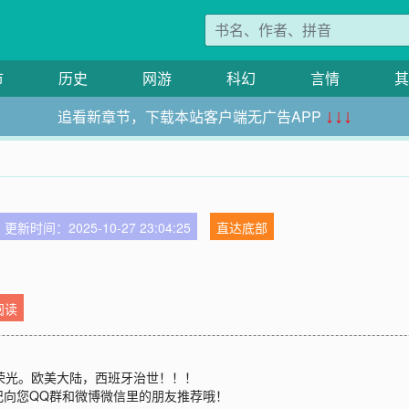
市
历史
网游
科幻
言情
其
追看新章节，下载本站客户端无广告APP
↓↓↓
更新时间：2025-10-27 23:04:25
直达底部
阅读
荣光。欧美大陆，西班牙治世！！！
记向您QQ群和微博微信里的朋友推荐哦！