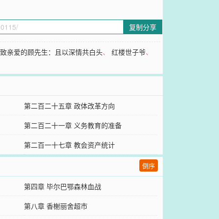
复制分享
、
致亲爱的顾先生：且以深情共白头
、
红楼世子爷
、
第二百二十五章 政体改革方向
第二百二十一章 义务教育的准备
第二百一十七章 教会资产统计
倒序
第四章 毕尔巴鄂森林血战
第八章 香榭丽舍超市