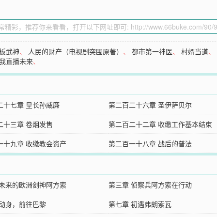
板武神
、
人民的财产（电视剧突围原著）
、
都市第一神医
、
村婿当道
我直播未来
、
二十七章 皇长孙威廉
第二百二十六章 圣伊萨贝尔
二十三章 卷烟发售
第二百二十二章 收缴工作基本结束
一十九章 收缴教会资产
第二百一十八章 战后的普法
 未来的欧洲剑神阿方索
第三章 侦察兵阿方索在行动
 动身，前往巴黎
第七章 初遇弗朗索瓦