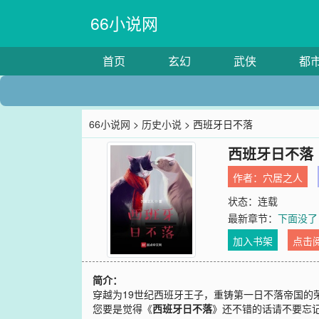
66小说网
首页
玄幻
武侠
都
66小说网
>
历史小说
> 西班牙日不落
西班牙日不落
作者：
穴居之人
状态：连载
最新章节：
下面没了
加入书架
点击
简介：
穿越为19世纪西班牙王子，重铸第一日不落帝国的
您要是觉得《
西班牙日不落
》还不错的话请不要忘