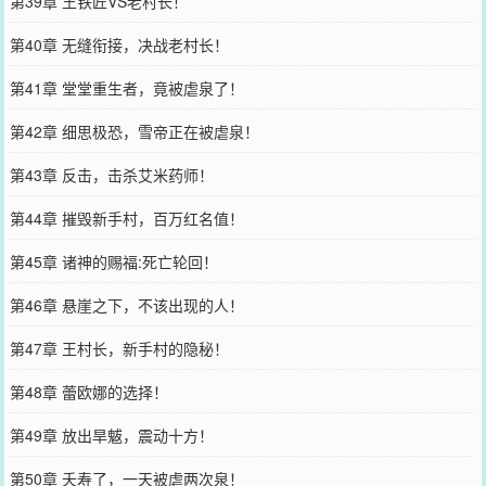
第39章 王铁匠VS老村长！
第40章 无缝衔接，决战老村长！
第41章 堂堂重生者，竟被虐泉了！
第42章 细思极恐，雪帝正在被虐泉！
第43章 反击，击杀艾米药师！
第44章 摧毁新手村，百万红名值！
第45章 诸神的赐福:死亡轮回！
第46章 悬崖之下，不该出现的人！
第47章 王村长，新手村的隐秘！
第48章 蕾欧娜的选择！
第49章 放出旱魃，震动十方！
第50章 夭寿了，一天被虐两次泉！