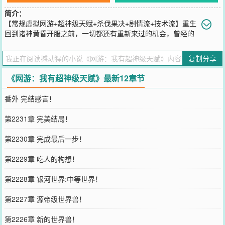
简介：
【常规虚拟网游+超神级天赋+杀伐果决+剧情流+技术流】重生
回到诸神黄昏开服之前，一切都还有重新来过的机会，曾经的
遗憾，都将一一弥补。前世十年未曾觉醒的天赋，如今凭借前世记
忆，获得神级天赋觉醒石，开启超神级天赋！每次普攻永久增加一点
复制分享
生命值！普攻造成自身最大生命值1%的真伤！有此天赋，何人能挡！
当普通玩家还在想着怎么快速升到10级的时候，林天浩已经开始筹备
《网游：我有超神级天赋》最新12章节
摧毁新手村了。当普通玩家还在跪舔主城导师，想要多学一个技能
时，林天浩已经带着东方古国复苏！超神级天赋，超神级隐藏职业，
番外 完结感言！
诸神的赐福……神级刺客:妈妈耶，我一套连招打掉了雪帝1%生命
值，他一箭就秒杀了我。神级盾战:我护甲十万，血量五百万，自当横
第2231章 完美结局！
推十方，何人能挡……等等，雪帝怎么一箭就清空了我的血条。当一
个弓箭手血条有亿点点厚，真伤有亿点点高的时候，这游戏，就有些
第2230章 完成最后一步！
朴实无华了。林天浩:我无敌，你们随意！【传奇诞生，诸神颤抖，东
方古国，弑神而生，这里，有不一样的热血情怀！】
第2229章 吃人的构想！
您要是觉得《
网游：我有超神级天赋
》还不错的话请不要忘记向您QQ
群和微博微信里的朋友推荐哦！
第2228章 银河世界:中等世界！
第2227章 源帝级世界兽！
第2226章 新的世界兽！