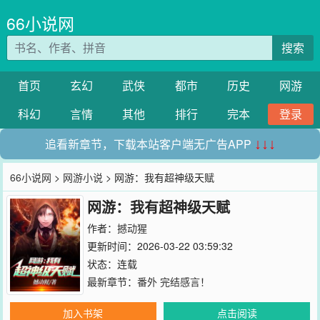
66小说网
搜索
首页
玄幻
武侠
都市
历史
网游
科幻
言情
其他
排行
完本
登录
追看新章节，下载本站客户端无广告APP
↓↓↓
66小说网
>
网游小说
> 网游：我有超神级天赋
网游：我有超神级天赋
作者：
撼动猩
更新时间：2026-03-22 03:59:32
状态：连载
最新章节：
番外 完结感言！
加入书架
点击阅读