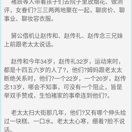
褚辰等人带着孩子们去院子里放烟花、做测
评，女眷们?三三两两地聚在一起，聊房价、聊
事业、聊妆容衣服。
舅公借机让赵传和、赵传礼、赵传念三兄妹
上前跟老太太说话。
赵传和今年34岁，赵传礼32岁，运动来时，
都是十四五六岁的人了?，他们?姆妈跟老太太
断绝关系时，他们?一个22岁，一个20岁，赵传
念13岁，哪会不知事，可没有一个阻止，皆是
举双手赞成，生怕褚家的事牵连到他们?。
老太太扫大街那几年，他们?又有哪个伸头给
过一块糕、一口水。老太太心寒，绷着?脸不说
话。