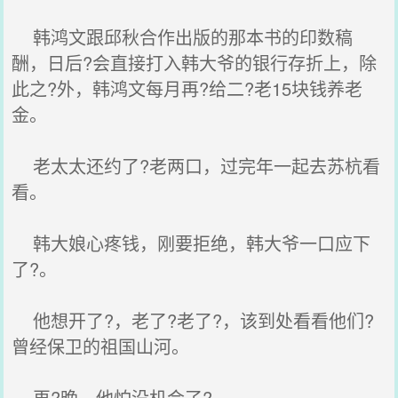
韩鸿文跟邱秋合作出版的那本书的印数稿
酬，日后?会直接打入韩大爷的银行存折上，除
此之?外，韩鸿文每月再?给二?老15块钱养老
金。
老太太还约了?老两口，过完年一起去苏杭看
看。
韩大娘心疼钱，刚要拒绝，韩大爷一口应下
了?。
他想开了?，老了?老了?，该到处看看他们?
曾经保卫的祖国山河。
再?晚，他怕没机会了?。