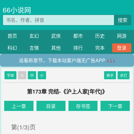
66小说网
搜索
首页
玄幻
武侠
都市
历史
网游
科幻
言情
其他
排行
完本
登录
追看新章节，下载本站客户端无广告APP
↓↓↓
字体
大
中
小
换手
关灯
第173章 完结-《沪上人家[年代]》
上一章
目录
存书签
下一章
第(1/3)页