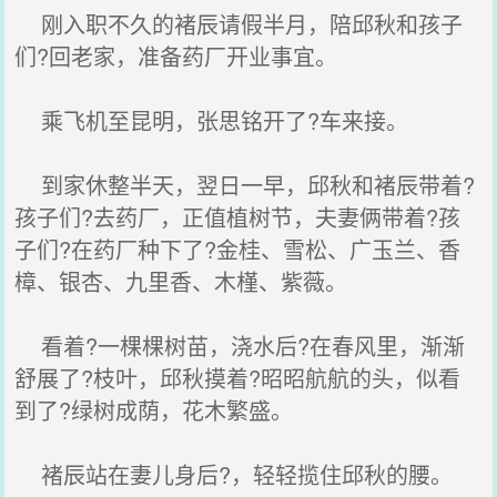
刚入职不久的褚辰请假半月，陪邱秋和孩子
们?回老家，准备药厂开业事宜。
乘飞机至昆明，张思铭开了?车来接。
到家休整半天，翌日一早，邱秋和褚辰带着?
孩子们?去药厂，正值植树节，夫妻俩带着?孩
子们?在药厂种下了?金桂、雪松、广玉兰、香
樟、银杏、九里香、木槿、紫薇。
看着?一棵棵树苗，浇水后?在春风里，渐渐
舒展了?枝叶，邱秋摸着?昭昭航航的头，似看
到了?绿树成荫，花木繁盛。
褚辰站在妻儿身后?，轻轻揽住邱秋的腰。