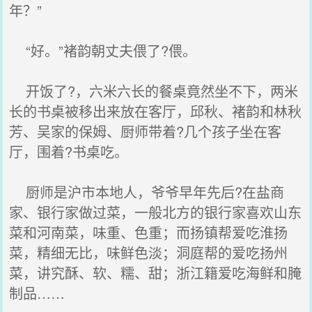
年？”
“好。”褚韵朝丈夫偎了?偎。
开饭了?，六米六长的餐桌竟然坐不下，两米
长的书桌被移出来放在客厅，邱秋、褚韵和林秋
芳、吴家的保姆、厨师带着?几个孩子坐在客
厅，围着?书桌吃。
厨师是沪市本地人，爷爷早年先后?在盐商
家、银行家做过菜，一般北方的银行家喜欢山东
菜和河南菜，味重、色重；而扬镇帮爱吃淮扬
菜，精细无比，味鲜色淡；洞庭帮的爱吃扬州
菜，讲究酥、软、糯、甜；浙江籍爱吃海鲜和腌
制品……