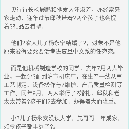
央行行长杨展鹏和他爱人汪淑芳，亦经常来
家走动，逢年过节邱秋带着?两个孩子也会提
着?礼品去看望。
他们?家大儿子杨永宁结婚了?，对象不是他
原来爱得要死要活考进复旦中文系的任宛宛。
而是他机械制造学校的同学，去年7月两人毕
业，一起分?配到沪市机床厂，在生产一线从事
工艺制定、设备操作与?维护、产品质量检测等
工作。同年9月，两人举行了?婚礼，邱秋和老
太太带着?孩子们?去参加，办得盛大而隆重。
小?儿子杨永安没读大学，先哥哥一年成家，
如今孩子都半岁了?。