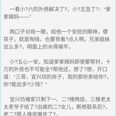
一看小?六的外债解决了?，小?五急了?：“爹
爹姆妈——”
两口子对视一眼，给他一个安抚的眼神，傻
孩子，就是掏钱，也要背着?点人啊。兄弟姐妹
这么多?，明面上的水得端平。
小?五心一安，知道爹爹姆妈即便要帮衬，十
万的外债也不可能全?帮他还，想了?想，开口
道：“三哥，宜兴坊的房子，我的那份卖给你?，
你?能出多?少钱？”
宜兴坊褚家只剩下一、二?楼两层，三楼老太
太老爷子给了?出嫁的二?女儿，断绝联系后?，
老二?跟人换房搬走了?。