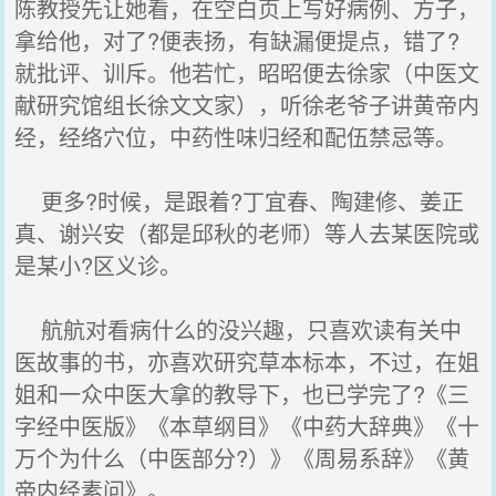
陈教授先让她看，在空白页上写好病例、方子，
拿给他，对了?便表扬，有缺漏便提点，错了?
就批评、训斥。他若忙，昭昭便去徐家（中医文
献研究馆组长徐文文家），听徐老爷子讲黄帝内
经，经络穴位，中药性味归经和配伍禁忌等。
更多?时候，是跟着?丁宜春、陶建修、姜正
真、谢兴安（都是邱秋的老师）等人去某医院或
是某小?区义诊。
航航对看病什么的没兴趣，只喜欢读有关中
医故事的书，亦喜欢研究草本标本，不过，在姐
姐和一众中医大拿的教导下，也已学完了?《三
字经中医版》《本草纲目》《中药大辞典》《十
万个为什么（中医部分?）》《周易系辞》《黄
帝内经素问》。