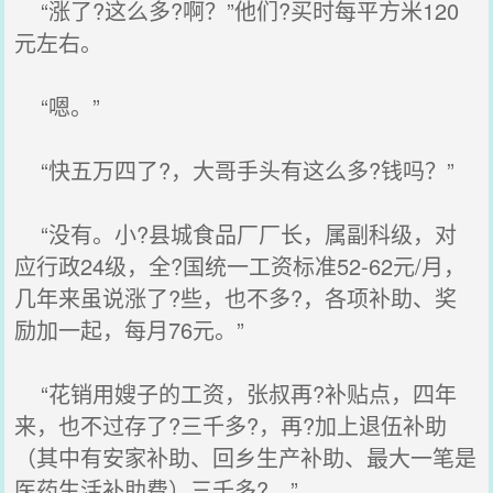
“涨了?这么多?啊？”他们?买时每平方米120
元左右。
“嗯。”
“快五万四了?，大哥手头有这么多?钱吗？”
“没有。小?县城食品厂厂长，属副科级，对
应行政24级，全?国统一工资标准52-62元/月，
几年来虽说涨了?些，也不多?，各项补助、奖
励加一起，每月76元。”
“花销用嫂子的工资，张叔再?补贴点，四年
来，也不过存了?三千多?，再?加上退伍补助
（其中有安家补助、回乡生产补助、最大一笔是
医药生活补助费）三千多?。”