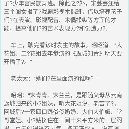
了?少年宫民族舞班。除此之?外，宋芸芸还给
三个闺女报了?戏剧影视木偶班，借以培养孩子
们?在表演、影视配音、木偶操纵等方面的才
能，提高他们?的艺术表现力?和创造力?。
车上，聊完看诊时发生的故事，昭昭道：“大
花姐、二?花姐去年参演的《返城知青》明天要
开播了?。”
老太太：“她们?在里面演的谁啊？”
昭昭：“宋青青、宋兰兰，是跟随父母从云南
返城归来的小?姐妹，听大花姐说，老苦了?，
回城后?一家四口跟爷爷奶奶、大伯大伯姆、堂
哥堂姐、小?姑挤住在一间十来平方米的三层阁
里，夏天闷得透不过气，冬天冻死人，没有厕