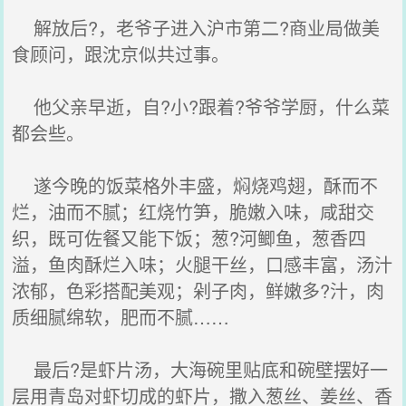
解放后?，老爷子进入沪市第二?商业局做美
食顾问，跟沈京似共过事。
他父亲早逝，自?小?跟着?爷爷学厨，什么菜
都会些。
遂今晚的饭菜格外丰盛，焖烧鸡翅，酥而不
烂，油而不腻；红烧竹笋，脆嫩入味，咸甜交
织，既可佐餐又能下饭；葱?河鲫鱼，葱香四
溢，鱼肉酥烂入味；火腿干丝，口感丰富，汤汁
浓郁，色彩搭配美观；剁子肉，鲜嫩多?汁，肉
质细腻绵软，肥而不腻……
最后?是虾片汤，大海碗里贴底和碗壁摆好一
层用青岛对虾切成的虾片，撒入葱丝、姜丝、香