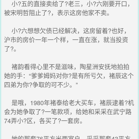
小?五的直接卖给了?老三，小?六刚要开口，
被宋明哲阻止了?，表示这房他家不卖。
小?六想想欠债已经解决，这房留着?也好，
沪市的房价一年一个样，一直在涨，就当投资
了?。
褚韵看得心里不是滋味，陶星洲安抚地拍拍
她的手：“爹爹姆妈对你?是有所亏欠，褚辰这个
四弟为你?争取的可不少。”
是哦，1980年褚泰给老大买车，褚辰逮着?机
会为她争取了?一笔款项，给她和采采在武宁路
74弄小?区，各买了?一套房。
她的那套76平方米两室户，采采那套43平方