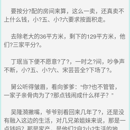
要按分?配的房间来算，这么一卖，还真卖不
上什么钱，小?五、小?六要求按面积走。
去除老大的36平方米，剩下的129平方米，他
们?三家平分?。
丁珉当下便不愿意?了?，一时之?间，吵争声
不断，小?五、小?六、宋芸芸全?下场了?。
舅公听得皱眉，看向爹爹：“你?也不管管，
一家子亲骨肉为了?那点钱闹成什么样子？”
吴隆漪撇嘴，爷爷别看回来几年了?，还是没
有融入这边的生活，对几兄弟姐妹来说，那是一
点钱吗？那是家产，是他们?自?小?生活的地