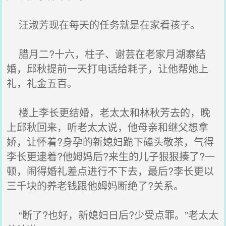
汪淑芳现在每天的任务就是在家看孩子。
腊月二?十六，柱子、谢芸在老家月湖寨结
婚，邱秋提前一天打电话给耗子，让他帮她上
礼，礼金五百。
楼上李长更结婚，老太太和林秋芳去的，晚
上邱秋回来，听老太太说，他母亲和继父想拿
娇，让怀着?身孕的新媳妇跪下磕头敬茶，气得
李长更逮着?他姆妈后?来生的儿子狠狠揍了?一
顿，闹得婚礼差点进行不下去，最后?李长更以
三千块的养老钱跟他姆妈断绝了?关系。
“断了?也好，新媳妇日后?少受点罪。”老太太