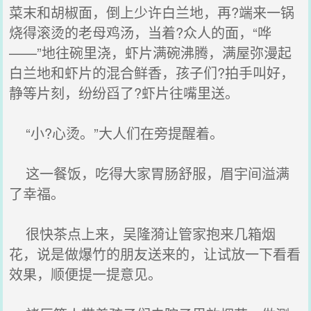
菜末和胡椒面，倒上少许白兰地，再?端来一锅
烧得滚烫的老母鸡汤，当着?众人的面，“哗
——”地往碗里浇，虾片满碗沸腾，满屋弥漫起
白兰地和虾片的混合鲜香，孩子们?拍手叫好，
静等片刻，纷纷舀了?虾片往嘴里送。
“小?心烫。”大人们在旁提醒着。
这一餐饭，吃得大家胃肠舒服，眉宇间溢满
了幸福。
很快茶点上来，吴隆漪让管家抱来几箱烟
花，说是做爆竹的朋友送来的，让试放一下看看
效果，顺便提一提意见。