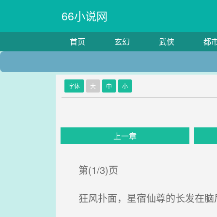
66小说网
首页
玄幻
武侠
都
字体
大
中
小
上一章
第(1/3)页
狂风扑面，星宿仙尊的长发在脑