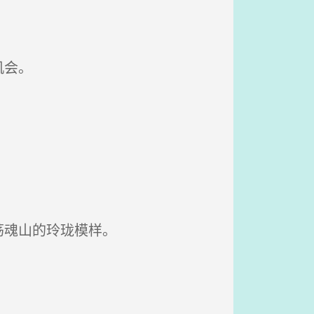
机会。
荡魂山的玲珑模样。