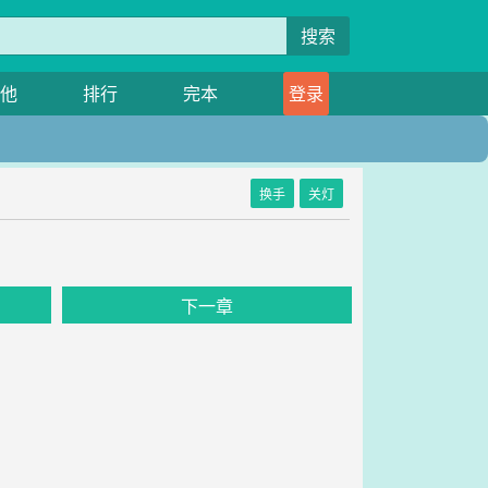
搜索
他
排行
完本
登录
换手
关灯
下一章