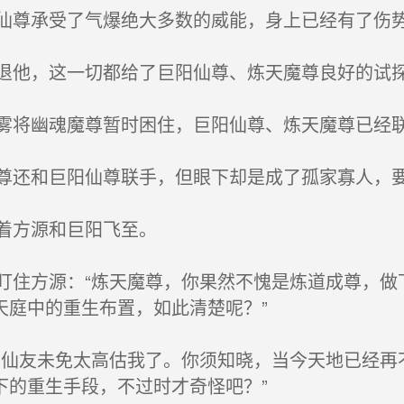
尊承受了气爆绝大多数的威能，身上已经有了伤
他，这一切都给了巨阳仙尊、炼天魔尊良好的试
将幽魂魔尊暂时困住，巨阳仙尊、炼天魔尊已经
还和巨阳仙尊联手，但眼下却是成了孤家寡人，
着方源和巨阳飞至。
住方源：“炼天魔尊，你果然不愧是炼道成尊，做
天庭中的重生布置，如此清楚呢？”
仙友未免太高估我了。你须知晓，当今天地已经再
下的重生手段，不过时才奇怪吧？”