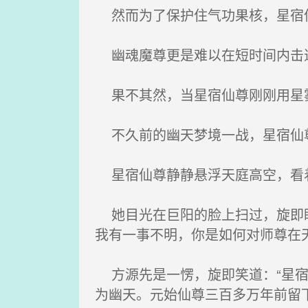
然而为了保护住气功果核，星宿仙
幽魂魔尊更是难以在短时间内击退
果不其然，当星宿仙尊刚刚用星雾
不久前的幽天梦境一战，星宿仙尊
星宿仙尊静静悬浮天庭高空，看
她目光在巨阳的脸上扫过，旋即盯
我有一事不明，你是如何对师尊在
方源先是一愣，旋即笑道：“星宿
为幽天。元始仙尊三百多万年前留