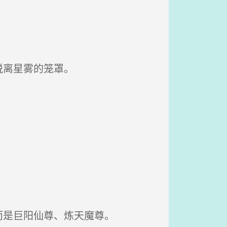
脱离星雾的笼罩。
而是巨阳仙尊、炼天魔尊。