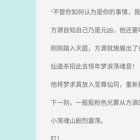
“不管你如何认为是你的事情，我
方源自知自己乃是元凶，他还要哄
刚刚踏入天庭，方源就施展出了
仙道杀招此去惊年梦浪荡魂音！
他将梦求真放入至尊仙窍，重新
下一刻，一股股粉色光雾从方源的
小荡魂山剧烈震荡。
叮！