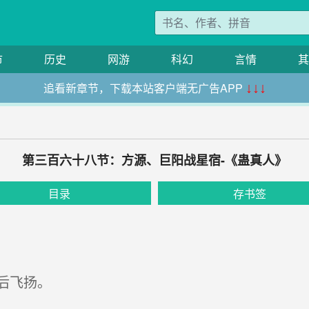
市
历史
网游
科幻
言情
其
追看新章节，下载本站客户端无广告APP
↓↓↓
第三百六十八节：方源、巨阳战星宿-《蛊真人》
目录
存书签
后飞扬。