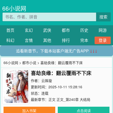
66小说网
搜索
首页
玄幻
武侠
都市
历史
网游
科幻
言情
其他
排行
完本
登录
追看新章节，下载本站客户端无广告APP
↓↓↓
66小说网
>
都市小说
> 喜劫良缘：翻云覆雨不下床
喜劫良缘：翻云覆雨不下床
作者：
云姝璇
更新时间：2025-10-11 15:28:16
状态：连载
最新章节：
正文 正文_第240章 大结局
加入书架
点击阅读