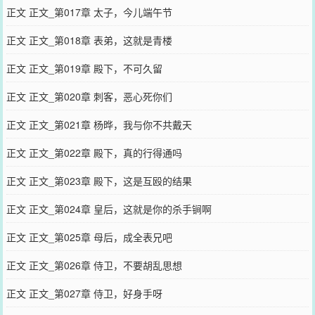
正文 正文_第017章 太子，今儿端午节
正文 正文_第018章 表弟，这就是青楼
正文 正文_第019章 殿下，不可久留
正文 正文_第020章 刺客，恶心死你们
正文 正文_第021章 杨晔，我与你不共戴天
正文 正文_第022章 殿下，真的行得通吗
正文 正文_第023章 殿下，这是互殴的结果
正文 正文_第024章 皇后，这就是你的杀手锏啊
正文 正文_第025章 母后，成全表兄吧
正文 正文_第026章 侍卫，不要胡乱思想
正文 正文_第027章 侍卫，好身手呀