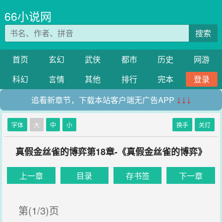
66小说网
搜索
首页
玄幻
武侠
都市
历史
网游
科幻
言情
其他
排行
完本
登录
追看新章节，下载本站客户端无广告APP
↓↓↓
字体
大
中
小
换手
关灯
真假金丝雀的博弈第18章-《真假金丝雀的博弈》
上一章
目录
存书签
下一章
第(1/3)页