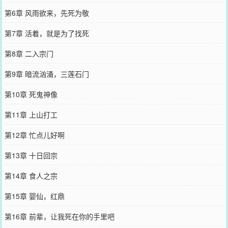
第6章 风雨欲来，先死为敬
第7章 活着，就是为了找死
第8章 二入宗门
第9章 暗流汹涌，三莲石门
第10章 死鬼神像
第11章 上山打工
第12章 忙点儿好啊
第13章 十日回宗
第14章 食人之宗
第15章 婴仙，红鼎
第16章 前辈，让我死在你的手里吧