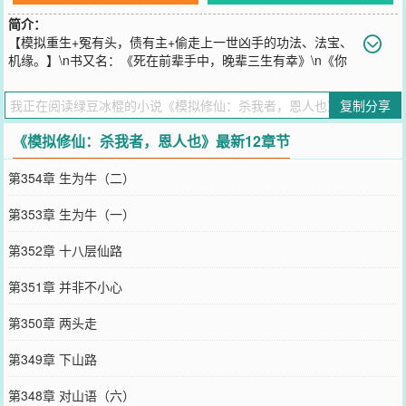
简介：
【模拟重生+冤有头，债有主+偷走上一世凶手的功法、法宝、
机缘。】\n书又名：《死在前辈手中，晚辈三生有幸》\n《你
用什么杀的我，拿来吧。》\n“有仙人说，人有两个最大的贪念，一个
是长生不死，另一个是重活一世。”\n王易问：“有没有什么办法，能让
复制分享
两个贪念一起满足？”\n仙人说：“有的，有的。”\n仙人让他照照镜
子，里面什么都有。
《模拟修仙：杀我者，恩人也》最新12章节
您要是觉得《
模拟修仙：杀我者，恩人也
》还不错的话请不要忘记向
您QQ群和微博微信里的朋友推荐哦！
第354章 生为牛（二）
第353章 生为牛（一）
第352章 十八层仙路
第351章 并非不小心
第350章 两头走
第349章 下山路
第348章 对山语（六）