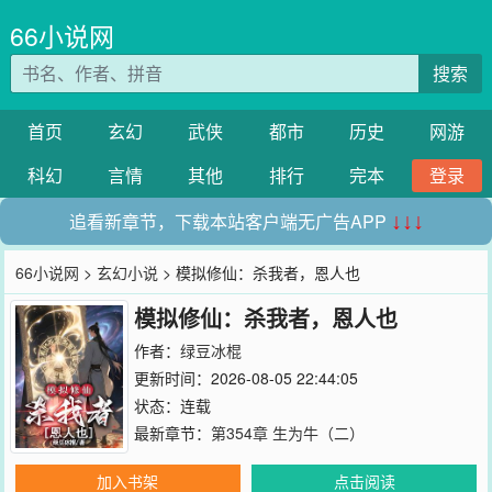
66小说网
搜索
首页
玄幻
武侠
都市
历史
网游
科幻
言情
其他
排行
完本
登录
追看新章节，下载本站客户端无广告APP
↓↓↓
66小说网
>
玄幻小说
> 模拟修仙：杀我者，恩人也
模拟修仙：杀我者，恩人也
作者：
绿豆冰棍
更新时间：2026-08-05 22:44:05
状态：连载
最新章节：
第354章 生为牛（二）
加入书架
点击阅读