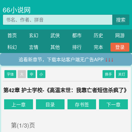
66小说网
搜索
首页
玄幻
武侠
都市
历史
网游
科幻
言情
其他
排行
完本
登录
追看新章节，下载本站客户端无广告APP
↓↓↓
字体
大
中
小
换手
关灯
第42章 护士学校-《高温末世：我靠亡者短信杀疯了》
上一章
目录
存书签
下一章
第(1/3)页