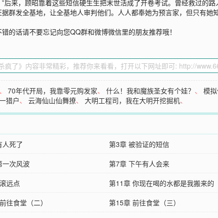
！”后来，顾昭靠着这些短信硬生生把末世活成了开卷考试。曾经救过的路
证据群发全基地，让全基地人审判他们。人人都奉她为预言家，但只有她
不错的话请不要忘记向您QQ群和微博微信里的朋友推荐哦！
、
70年代开局，我靠零元购发家
、
什么！我和魔族圣女有个娃？
、
模拟
一猎户
、
云海仙山仙舞撩
、
大明工程司，我在大明开挖掘机
、
有人死了
第3章 被验证的短信
 第一次风波
第7章 下午有人会来
 滚远点
第11章 你现在喝的水都是我搬来的
 前往食堂（二）
第15章 前往食堂（三）