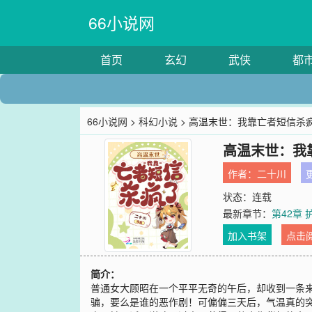
66小说网
首页
玄幻
武侠
都
66小说网
>
科幻小说
> 高温末世：我靠亡者短信杀
高温末世：我
作者：
二十川
更
状态：连载
最新章节：
第42章
加入书架
点击
简介：
普通女大顾昭在一个平平无奇的午后，却收到一条来自
骗，要么是谁的恶作剧！可偏偏三天后，气温真的突