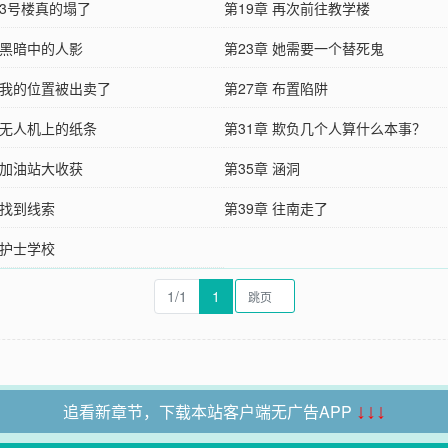
 3号楼真的塌了
第19章 再次前往教学楼
 黑暗中的人影
第23章 她需要一个替死鬼
章 我的位置被出卖了
第27章 布置陷阱
 无人机上的纸条
第31章 欺负几个人算什么本事？
 加油站大收获
第35章 涵洞
 找到线索
第39章 往南走了
 护士学校
1/1
1
追看新章节，下载本站客户端无广告APP
↓↓↓