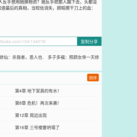
人反手想用她换物资？她反手把那人踹下去，头都没
知道最后的真相，当短信消失，顾昭擦干刀上的血：
复制分享
修仙：杀我者，恩人也
、
多子多福：照顾女帝一天修
倒序
第4章 地下室真的有水！
第8章 危机！再次来袭！
第12章 周远出现
第16章 三号楼要坍塌了