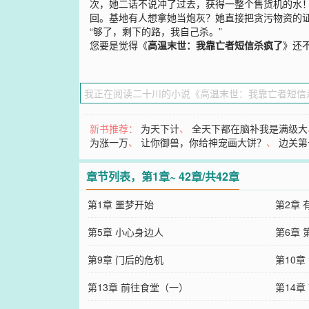
次，她二话不说冲了过去，获得一整个售货机的水
回。基地有人想拿她当炮灰？她直接把贪污物资的
“够了，剩下的路，我自己杀。”
您要是觉得《
高温末世：我靠亡者短信杀疯了
》还
新书推荐：
为天下计
、
全天下都在脑补我是满级大
为涨一万
、
让你御兽，你给神宠画大饼？
、
边关第
章节列表，第1章~ 42章/共42章
第1章 噩梦开始
第2章 
第5章 小心身边人
第6章
第9章 门后的危机
第10章
第13章 前往食堂（一）
第14章