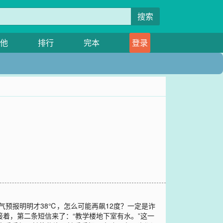
搜索
他
排行
完本
登录
天气预报明明才38℃，怎么可能再飙12度？一定是诈
着，第二条短信来了：“教学楼地下室有水。”这一