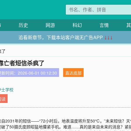
市
历史
网游
科幻
言情
其
追看新章节，下载本站客户端无广告APP
↓↓↓
疯了
靠亡者短信杀疯了
新时间：2026-06-01 00:12:30
直达底部
 护士学校
阅读
2031年的短信——“72小时后，地表温度将升至50℃。”未来短信？
破了50摄氏度顾昭猛地攥紧手机。难道……真的是来自未来的消息？紧接