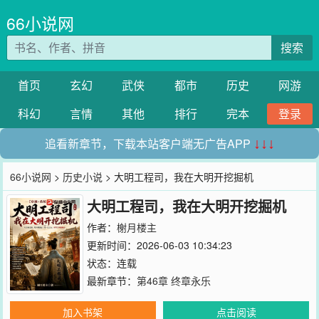
66小说网
搜索
首页
玄幻
武侠
都市
历史
网游
科幻
言情
其他
排行
完本
登录
追看新章节，下载本站客户端无广告APP
↓↓↓
66小说网
>
历史小说
> 大明工程司，我在大明开挖掘机
大明工程司，我在大明开挖掘机
作者：
榭月楼主
更新时间：2026-06-03 10:34:23
状态：连载
最新章节：
第46章 终章永乐
加入书架
点击阅读