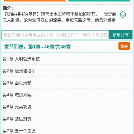
简介：
【穿越+系统+基建】现代土木工程师李越加班猝死，一觉穿越
元末乱世，沦为父母双亡的流民。走投无路之际，他意外绑定
大明营造系统，从此以现代工程知识，在大明掀起基建狂潮！别人舞
刀弄枪争权夺利，他挖壕筑墙、修桥铺路、改良工事，凭一手绝活儿
复制分享
在红巾军站稳脚跟，深得汤和器重，更被朱元璋一眼看中。从军营简
易工事到南京都城营造，从疏通运河到修建官道，他用标准化施工、
章节列表，第1章~ 46章/共46章
倒序
石灰砂浆、革新榫卯，硬生生把大明基建拉向前五百年！他是帝王眼
中的营造奇才，也是匠人心中的精神支柱。遭权贵构陷，被洪武猜
第1章 大明营造系统
忌，贬谪北平却意外辅佐燕王，凭攻城器械与防御工程助力靖难登
基。永乐一朝，他修紫禁城、固北疆防线、改良宝船港口，助郑和下
第2章 濠州城投军
西洋，更建立工程学院，留下传世营造典籍。以自身之能，筑大明国
运！凭一己之力，改写王朝基建史！
第3章 面见汤和
您要是觉得《
大明工程司，我在大明开挖掘机
》还不错的话请不要忘
记向您QQ群和微博微信里的朋友推荐哦！
第4章 城防方案
第5章 元兵攻城
第6章 战后封赏
第7章 五十个工匠