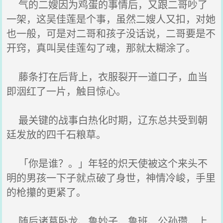
气的二嫂因为鸡蛋的事情后，又跟二哥吵了
一架，这吴佳莲是个事，虽然二嫂人又扣，对她
也一般，可是对二哥和孩子没话说，二哥要是不
开窍，真叫吴佳莲勾了魂，那就太糊涂了。
藤条打在后背上，衣服裂开一道口子，血当
即洇红了一片，触目惊心。
最关键的战事白热化时期，辽东总共受到朝
廷发放的四千石粮草。
「你是谁？。」年轻的炽天使被这个来头不
明的男孩一下子就点破了身世，神情冷峻，手里
的枪攥的更紧了。
随后诸葛卧龙、鲁妙子、鲁班、公孙瓒、上