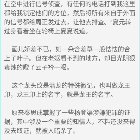
在空中进行信号侦查，有任何的电话打到我这里
都给我锁定他们的方位，然后将所有来自于外面
的信号都给周正发过去，让他去排查。”夏元转
过身看着坐在轮椅上夏夏说道。
画儿娇羞不已，如一朵含羞草一般怯怯的合
上了叶子。但在老妪看不到的地方，却目光阴狠
毒辣的瞪了云子衿一眼。
这个龙头纹是潜龙的特殊徽记，也叫做龙王
印，龙王印上的名字，就是龙王的名字。
原来秦思成掌握了一些杨登渠涉嫌犯罪的证
据，其中涉及一个重要的知情人，不料还没来得
及去取证，就被人暗杀了。