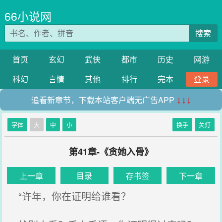
66小说网
搜索
首页
玄幻
武侠
都市
历史
网游
科幻
言情
其他
排行
完本
登录
追看新章节，下载本站客户端无广告APP
↓↓↓
字体
大
中
小
换手
关灯
第41章-《贪她入骨》
上一章
目录
存书签
下一章
“许年，你在证明给谁看？