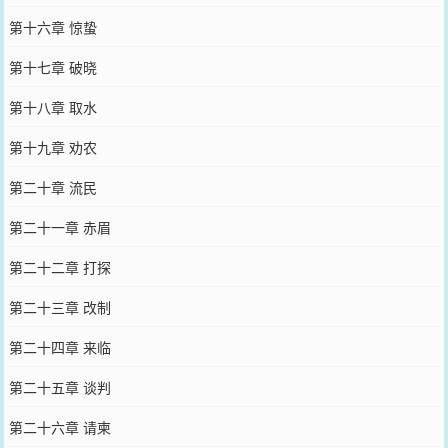
第十六章 惊蛰
第十七章 破晓
第十八章 取水
第十九章 劝农
第二十章 流民
第二十一章 赤眉
第二十二章 打探
第二十三章 改制
第二十四章 来临
第二十五章 谈判
第二十六章 请柬