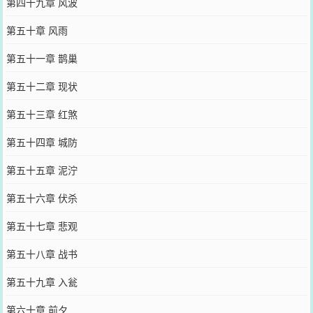
第四十九章 风波
第五十章 风雨
第五十一章 鹊巢
第五十二章 现状
第五十三章 红煞
第五十四章 城防
第五十五章 泥泞
第五十六章 伏杀
第五十七章 悲观
第五十八章 战书
第五十九章 入瓮
第六十章 前夕