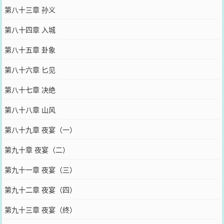
第八十三章 孙义
第八十四章 入城
第八十五章 卦象
第八十六章 匕见
第八十七章 决绝
第八十八章 山风
第八十九章 夜宴（一）
第九十章 夜宴（二）
第九十一章 夜宴（三）
第九十二章 夜宴（四）
第九十三章 夜宴（终）