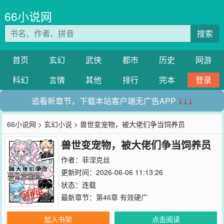
66小说网
搜索
首页
玄幻
武侠
都市
历史
网游
科幻
言情
其他
排行
完本
登录
追看新章节，下载本站客户端无广告APP
↓↓↓
66小说网
>
玄幻小说
> 兽世变宠物，被大佬们争当饲养员
兽世变宠物，被大佬们争当饲养员
作者：
菲涅克丝
更新时间：2026-06-06 11:13:26
状态：连载
最新章节：
第46章 有效硬广
加入书架
点击阅读