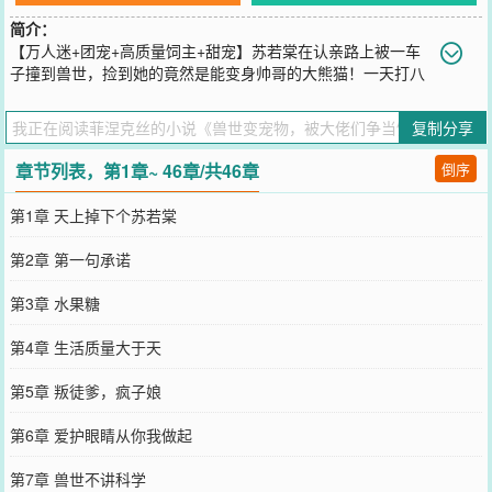
简介：
【万人迷+团宠+高质量饲主+甜宠】苏若棠在认亲路上被一车
子撞到兽世，捡到她的竟然是能变身帅哥的大熊猫！一天打八
份工的苏若棠过上了被饲养的好日子，但她的饲主好像不止一位贫穷
但上进的大熊猫是第一位饲主，皇后地位牢固且不可撼动，就是爱吃
复制分享
醋这一点让苏若棠总是觉得无奈有钱有颜的黑豹总裁就是貌美贵妃，
一身皮毛溜光水滑，凭借钞能力深得盛宠人鱼大明星温柔体贴且实在
章节列表，第1章~ 46章/共46章
倒序
貌美，就算不是毛茸茸也总会引得苏若棠侧目还有一心钻空子的狐
狸、软萌可爱的垂耳兔……窝在温柔乡里的苏若棠一转身，发现竟然
第1章 天上掉下个苏若棠
还有一整个兽世的毛茸茸等着她去宠幸！……兽人体内的狂躁因子伴
着血液流淌，会在外界刺激下随时苏醒，狂躁值飙升的最终结果是变
第2章 第一句承诺
成一只失去理智的嗜血猛兽一生都在和狂躁因子做抗争的兽人发现饲
养一只伴宠能够有效安抚狂躁因子，稳定狂躁值而灵裔种更是其中佼
第3章 水果糖
佼者就在这时，拥有史上最强安抚子能力的苏若棠出现了……
您要是觉得《
兽世变宠物，被大佬们争当饲养员
》还不错的话请不要
第4章 生活质量大于天
忘记向您QQ群和微博微信里的朋友推荐哦！
第5章 叛徒爹，疯子娘
第6章 爱护眼睛从你我做起
第7章 兽世不讲科学