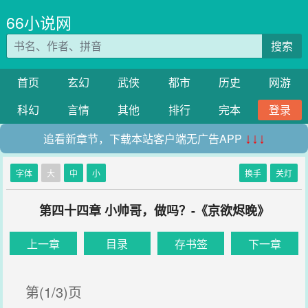
66小说网
搜索
首页
玄幻
武侠
都市
历史
网游
科幻
言情
其他
排行
完本
登录
追看新章节，下载本站客户端无广告APP
↓↓↓
字体
大
中
小
换手
关灯
第四十四章 小帅哥，做吗？-《京欲烬晚》
上一章
目录
存书签
下一章
第(1/3)页