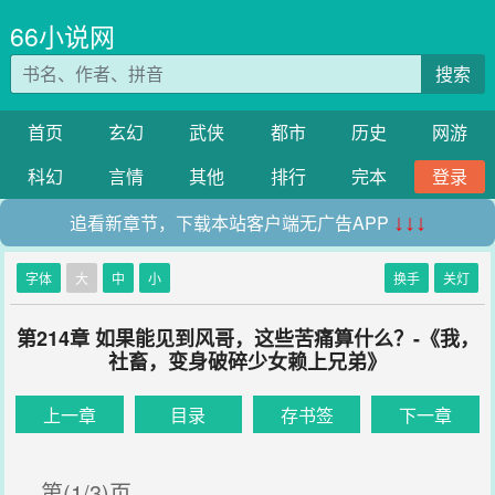
66小说网
搜索
首页
玄幻
武侠
都市
历史
网游
科幻
言情
其他
排行
完本
登录
追看新章节，下载本站客户端无广告APP
↓↓↓
字体
大
中
小
换手
关灯
第214章 如果能见到风哥，这些苦痛算什么？-《我，
社畜，变身破碎少女赖上兄弟》
上一章
目录
存书签
下一章
第(1/3)页