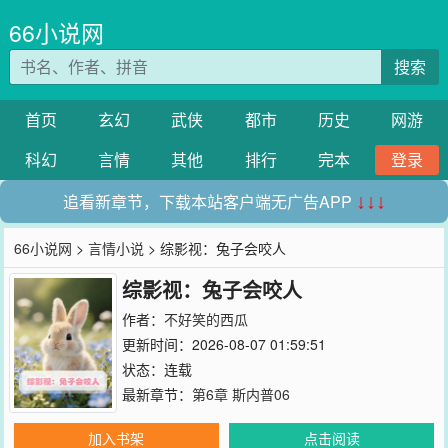
66小说网
搜索
首页
玄幻
武侠
都市
历史
网游
科幻
言情
其他
排行
完本
登录
追看新章节，下载本站客户端无广告APP
↓↓↓
66小说网
>
言情小说
> 综影视：兔子会咬人
综影视：兔子会咬人
作者：
不好笑的西瓜
更新时间：2026-08-07 01:59:51
状态：连载
最新章节：
第6章 斯内普06
加入书架
点击阅读