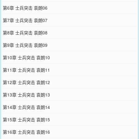
第6章 士兵突击 袁朗06
第7章 士兵突击 袁朗07
第8章 士兵突击 袁朗08
第9章 士兵突击 袁朗09
第10章 士兵突击 袁朗10
第11章 士兵突击 袁朗11
第12章 士兵突击 袁朗12
第13章 士兵突击 袁朗13
第14章 士兵突击 袁朗14
第15章 士兵突击 袁朗15
第16章 士兵突击 袁朗16