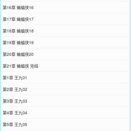
第16章 蝙蝠侠16
第17章 蝙蝠侠17
第18章 蝙蝠侠18
第19章 蝙蝠侠19
第20章 蝙蝠侠20
第21章 蝙蝠侠 完结
第1章 王九01
第2章 王九02
第3章 王九03
第4章 王九04
第5章 王九05