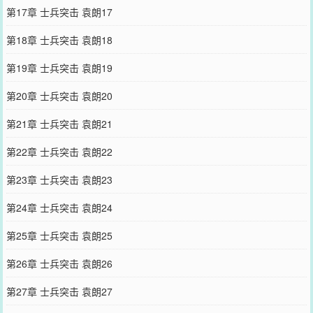
第17章 士兵突击 袁朗17
第18章 士兵突击 袁朗18
第19章 士兵突击 袁朗19
第20章 士兵突击 袁朗20
第21章 士兵突击 袁朗21
第22章 士兵突击 袁朗22
第23章 士兵突击 袁朗23
第24章 士兵突击 袁朗24
第25章 士兵突击 袁朗25
第26章 士兵突击 袁朗26
第27章 士兵突击 袁朗27