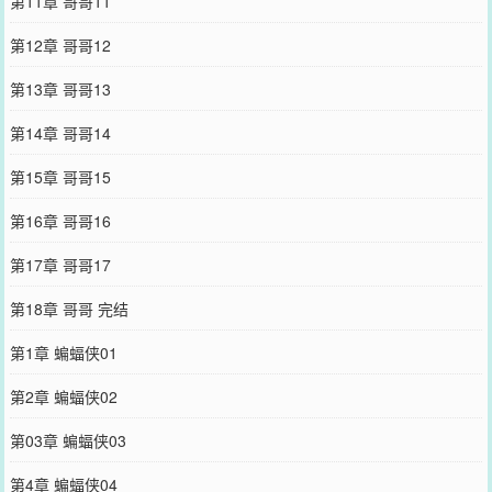
第11章 哥哥11
第12章 哥哥12
第13章 哥哥13
第14章 哥哥14
第15章 哥哥15
第16章 哥哥16
第17章 哥哥17
第18章 哥哥 完结
第1章 蝙蝠侠01
第2章 蝙蝠侠02
第03章 蝙蝠侠03
第4章 蝙蝠侠04