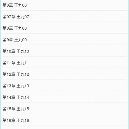
第6章 王九06
第07章 王九07
第8章 王九08
第9章 王九09
第10章 王九10
第11章 王九11
第12章 王九12
第13章 王九13
第14章 王九14
第15章 王九15
第16章 王九16