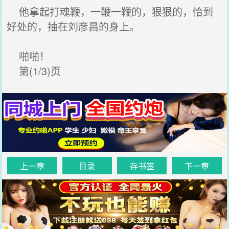
他拿起打魂鞭，一鞭一鞭的，狠狠的，恰到
好处的，抽在刘彦昌的身上。
啪啪！
第(1/3)页
上一章
目录
存书签
下一章