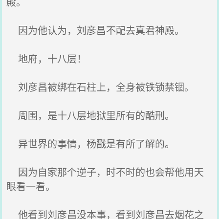
殿。
因为他认为，刘彦昌不配去真君神殿。
地府，十八层！
刘彦昌被绑在石柱上，全身被铁锁禁锢。
周围，是十八层地狱里所有的酷刑。
异世界的事情，杨戬是有所了解的。
因为自家那个逆子，时不时的也会帮他用天
眼看一看。
他看到刘彦昌没本事，看到刘彦昌去烟花之