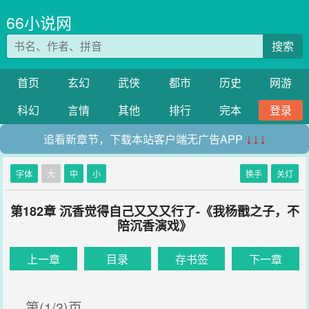
66小说网
搜索
首页
玄幻
武侠
都市
历史
网游
科幻
言情
其他
排行
完本
登录
追看新章节，下载本站客户端无广告APP
↓↓↓
字体
大
中
小
换手
关灯
第182章 沉香觉得自己又又又行了-《我杨戬之子，不
陪沉香演戏》
上一章
目录
存书签
下一章
第(1/3)页