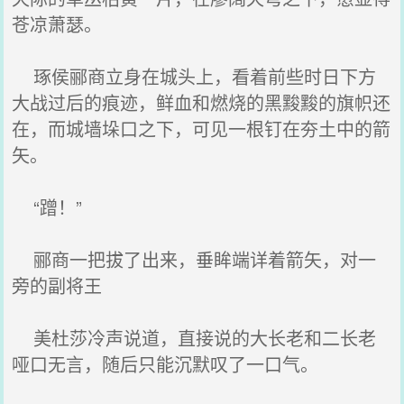
苍凉萧瑟。
琢侯郦商立身在城头上，看着前些时日下方
大战过后的痕迹，鲜血和燃烧的黑黢黢的旗帜还
在，而城墙垛口之下，可见一根钉在夯土中的箭
矢。
“蹭！”
郦商一把拔了出来，垂眸端详着箭矢，对一
旁的副将王
美杜莎冷声说道，直接说的大长老和二长老
哑口无言，随后只能沉默叹了一口气。