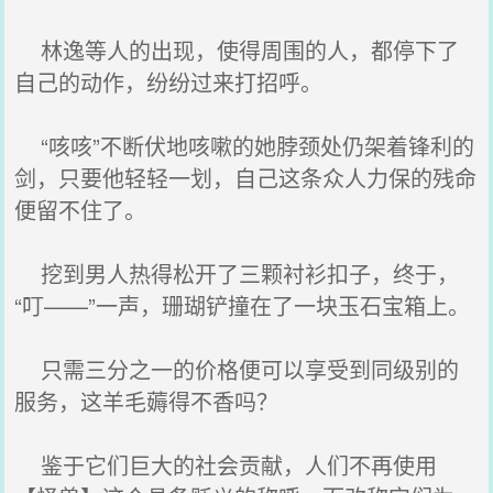
林逸等人的出现，使得周围的人，都停下了
自己的动作，纷纷过来打招呼。
“咳咳”不断伏地咳嗽的她脖颈处仍架着锋利的
剑，只要他轻轻一划，自己这条众人力保的残命
便留不住了。
挖到男人热得松开了三颗衬衫扣子，终于，
“叮——”一声，珊瑚铲撞在了一块玉石宝箱上。
只需三分之一的价格便可以享受到同级别的
服务，这羊毛薅得不香吗？
鉴于它们巨大的社会贡献，人们不再使用