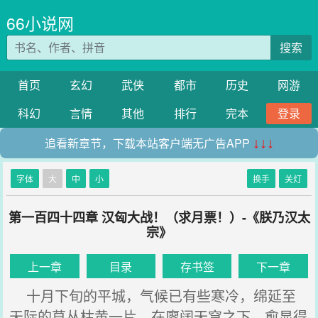
66小说网
搜索
首页
玄幻
武侠
都市
历史
网游
科幻
言情
其他
排行
完本
登录
追看新章节，下载本站客户端无广告APP
↓↓↓
字体
大
中
小
换手
关灯
第一百四十四章 汉匈大战！（求月票！）-《朕乃汉太
宗》
上一章
目录
存书签
下一章
十月下旬的平城，气候已有些寒冷，绵延至
天际的草丛枯黄一片，在廖阔天穹之下，愈显得