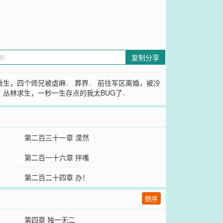
复制分享
重生，四个师兄被虐麻
、
葬界
、
前往军区离婚，被冷
、
丛林求生，一秒一生存点的我太BUG了
、
第二百三十一章 漠然
第二百一十六章 拌嘴
第二百二十四章 办！
倒序
第四章 独一无二