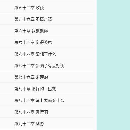
第五十二章 收获
第五十六章 不情之请
第六十章 我教教你
第六十四章 觉得委屈
第六十八章 没想干什么
第七十二章 新脑子有点好使
第七十六章 来硬的
第八十章 挺好的一出戏
第八十四章 马上要面对什么
第八十八章 真行啊
第九十二章 威胁