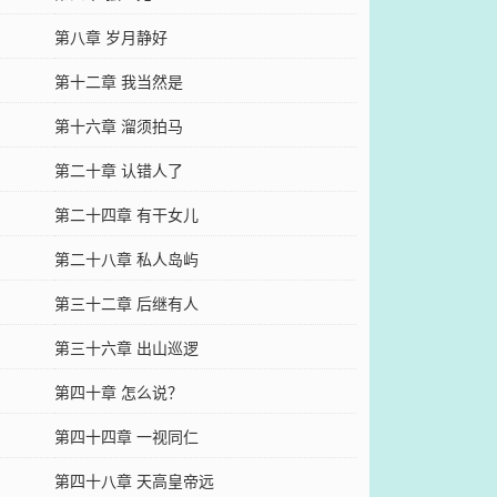
第八章 岁月静好
第十二章 我当然是
第十六章 溜须拍马
第二十章 认错人了
第二十四章 有干女儿
第二十八章 私人岛屿
第三十二章 后继有人
第三十六章 出山巡逻
第四十章 怎么说？
第四十四章 一视同仁
第四十八章 天高皇帝远