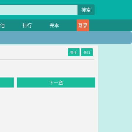
搜索
他
排行
完本
登录
换手
关灯
》
下一章