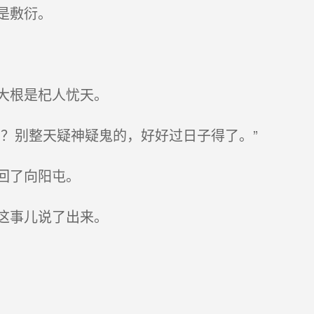
是敷衍。
大根是杞人忧天。
？别整天疑神疑鬼的，好好过日子得了。”
回了向阳屯。
这事儿说了出来。