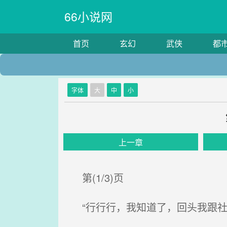
66小说网
首页
玄幻
武侠
都
字体
大
中
小
上一章
第(1/3)页
“行行行，我知道了，回头我跟社