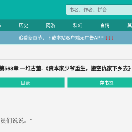
市
历史
网游
科幻
言情
其
追看新章节，下载本站客户端无广告APP
↓↓↓
第568章 一堆古董-《资本家少爷重生，搬空仇家下乡去
目录
存书签
员们说说。”