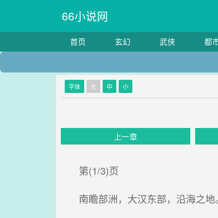
66小说网
首页
玄幻
武侠
都
字体
大
中
小
上一章
第(1/3)页
南瞻部洲，大汉东部，沿海之地