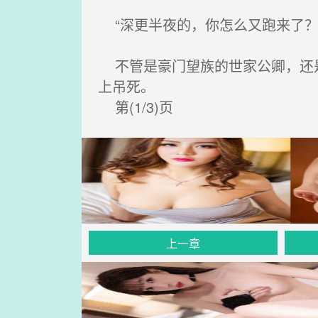
“深更半夜的，你怎么又跑来了？
不管是豪门望族的世家公卿，还是
上吊死。
第(1/3)页
上一章