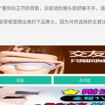
”看到白芷荇的背影，白砚池的眉头就舒展不开，
草根里爬出来的下品寒士，因为可供选择的主君比
目录
存书签