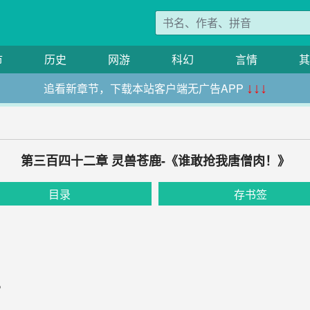
市
历史
网游
科幻
言情
其
追看新章节，下载本站客户端无广告APP
↓↓↓
第三百四十二章 灵兽苍鹿-《谁敢抢我唐僧肉！》
目录
存书签
。