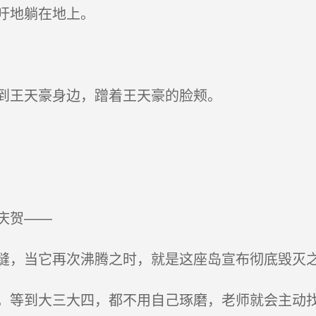
吁地躺在地上。
到王天豪身边，蹭着王天豪的脸颊。
庆贺——
，当它再次沸腾之时，就是这座岛宣布彻底毁灭
等到大三大四，都不用自己琢磨，老师就会主动