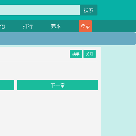
搜索
他
排行
完本
登录
换手
关灯
下一章