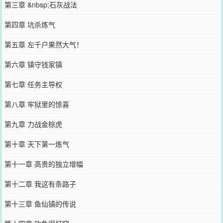
第三章 &nbsp;石灰战法
第四章 坑杀炼气
第五章 左千户果然大气！
第六章 镇守钱家镇
第七章 任务主导权
第八章 牢狱里的惊喜
第九章 力战金棕虎
第十章 天下第一炼气
第十一章 高贵的独立增幅
第十二章 我这有条路子
第十三章 鱼仙镇的传说