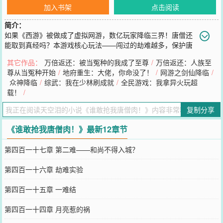
加入书架
点击阅读
简介：
如果《西游》被做成了虚拟网游，数亿玩家降临三界！唐僧还
能取到真经吗？本游戏核心玩法——闯过的劫难越多，保护唐
僧所获的功德越是丰厚。而唐僧肉的效果，也就越强！唐僧西行失败
其它作品：
万倍返还：被当冤种的我成了至尊
/
万倍返还：人族至
被杀后，将会轮回转世，重择护道人，再踏西行之路！当唐僧又又又
尊从当冤种开始
/
地府重生：大佬，你命没了！
/
网游之剑仙降临
/
又一次转世，好不容易闯到平顶山，原本挡关的金角银角竟是跌跌撞
众神降临
/
综武：我在少林刷成就
/
全民游戏：我拿异火玩超
撞跑到唐僧面前。“圣僧！圣僧救命啊！快让您的徒儿们挡一挡那煞星
载！
/
吧！”后方仓皇逃来的妖魔成千上万，远处金光熠熠的身影让唐僧一众
护道人目瞪口呆。“就你们这水准也能凑一难？”陆远祭出从二郎显圣
复制分享
真君那拿来的开山神斧：“谁敢抢我唐僧肉！”本书又名——《九九八
十亿难！》《唐僧的第一千零一次转世！》《圣僧，我这就送你上西
《谁敢抢我唐僧肉！》最新12章节
天！》PS：【游戏小说，玩家前期需要发育。三十七章开始揭开第一
世“西行”剧情。】【累积作品总字数过千万，六千均订一本，两千均
第四百一十七章 第二难——和尚不得入城？
订三本。更新稳定，质量保障！各位上仙可放心观阅！】
您要是觉得《
谁敢抢我唐僧肉！
》还不错的话请不要忘记向您QQ群和
第四百一十六章 劫难实验
微博微信里的朋友推荐哦！
第四百一十五章 一难结
第四百一十四章 月亮惹的祸