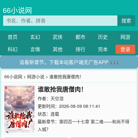
66小说网
搜索
首页
玄幻
武侠
都市
历史
网游
科幻
言情
其他
排行
完本
登录
追看新章节，下载本站客户端无广告APP
↓↓↓
66小说网
>
网游小说
> 谁敢抢我唐僧肉！
谁敢抢我唐僧肉！
作者：
天空泪
更新时间：2026-08-09 08:11:41
状态：连载
最新章节：
第四百一十七章 第二难——和尚不得
入城？