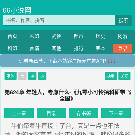
66小说网
搜索
首页
玄幻
武侠
都市
历史
网游
科幻
言情
其他
排行
完本
登录
追看新章节，下载本站客户端无广告APP
↓↓↓
字体
大
中
小
换手
关灯
第624章 年轻人，考虑什么-《九零小可怜搞科研带飞
全国》
上一章
目录
存书签
下一章
牛伯牵着牛直接上了台，真是一点也不怯
场，他的面容有着历经年纪的风霜，就像很多的