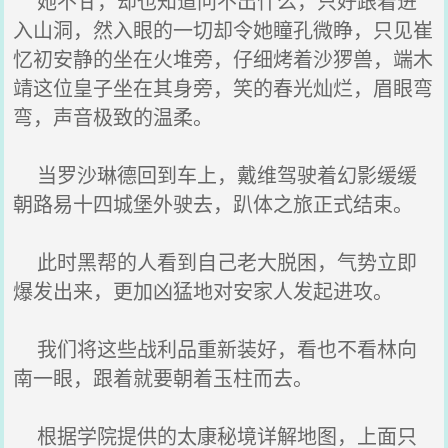
她不甘，却也知道问不出什么，只好跟着进
入山洞，然入眼的一切却令她瞳孔微睁，只见崔
忆初安静的坐在火堆旁，仔细烤着沙猡兽，端木
靖这位皇子坐在其身旁，笑的春光灿烂，眉眼弯
弯，声音极致的温柔。
当罗沙琳德回到车上，戴维驾驶着幻影缓缓
朝路易十四城堡外驶去，趴体之旅正式结束。
此时黑帮的人看到自己老大脱困，气势立即
爆发出来，更加凶猛地对安家人发起进攻。
我们将这些战利品重新装好，看也不看林向
南一眼，跟着就要朝着玉柱而去。
根据学院提供的太康秘境详解地图，上面只