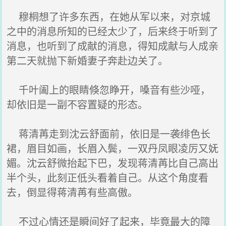
穆桐想了许多东西，在她从军以来，对京城
之中的消息所知的已经太少了，后来终于听到了
消息，也听到了成献的消息，得知成献与人成亲
第二天就抛下新婚妻子奔赴边关了。
千叶阖上的眼睛倏忽睁开，嗓音有些沙哑，
却依旧是一副不容置疑的形态。
蒋清苒走到沈云舒面前，依旧是一袭绯色长
裙，眉目如画，长眉入鬓，一双丹凤眼凌厉又妩
媚。沈云舒微抬起下巴，发现蒋清苒比自己高出
半个头，此刻正低头看着自己。从这个角度看
去，倒显得蒋清苒有些高傲。
不过心情还是瞬间好了起来，毕竟最大的障