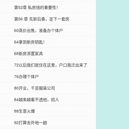
第52章 私房钱的重要性！
第56 章 先斩后奏，定下一套房
60高价出售，准备办个体户
64拿到新房钥匙！
68新房添置家具
72以后我们就住在这里，户口我迁出来了
76办理个体户
80开业，千芸服装公司
84越来越看不透他，招人
88生意火爆
92打算去外地一趟