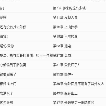
厮打
第7章 哪来的这么多钱
 要账
第11章 发现人参
章 还有没有其它外债
第15章 上山挖参
 赚钱！
第19章 再次捡漏
 遇蛇/受惊
第23章 通电
章 犯法，戳脊梁骨的事情，咱可一件都
第27章 离婚
章 心都偏到了胳肢窝
第31章 受委屈了！
 钱要回来了
第35章 嫉妒~
 相好找上门
第39章 你外面是不是有了其她女人
 发洪水了
第43章 躲在山上
 优先撤离
第47章 他最早第一批转移的