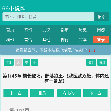
66小说网
搜索
首页
玄幻
武侠
都市
历史
网游
科幻
言情
其他
排行
完本
登录
追看新章节，下载本站客户端无广告APP
↓↓↓
字体
大
中
小
换手
关灯
第1145章 族长登场，部落狼王-《我医武双绝，体内还
有一条龙》
上一章
目录
存书签
下一章
第(1/3)页