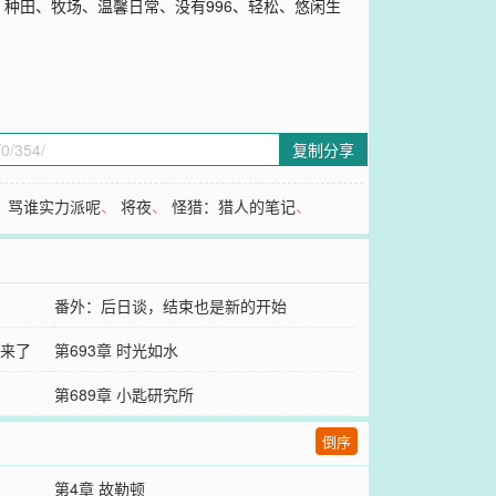
种田、牧场、温馨日常、没有996、轻松、悠闲生
复制分享
、
骂谁实力派呢
、
将夜
、
怪猎：猎人的笔记
、
番外：后日谈，结束也是新的开始
到来了
第693章 时光如水
第689章 小匙研究所
倒序
第4章 故勒顿