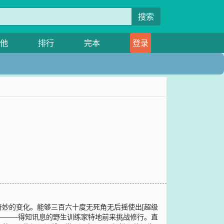
搜索
他
排行
完本
登录
妙的变化。能够三百六十度无死角无后摇使出[超级
———得知讯息的野生训练家特地前来挑战修行。直