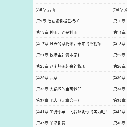
第5章 后山
第6章
第9章 故勒顿倒拔垂杨柳
第10章
第13章 种田，还是种田
第14章
第17章 过去的摩托蜥，未来的故勒顿
第18章
第21章 牧场主？资本家！
第22
第25章 逐渐热闹起来的牧场
第26
第29章 决意
第30章
第33章 大锅湖的宝可梦们
第34章
第37章 肥大（两章合一）
第38章
第41章 坐骑小羊：向我证明你的实力吧！
第42章
第45章 羊奶到货
第46章