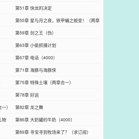
第51章 快龙的决定
第55章 星与月之夜，铁甲蛹之蜕变！（两章
合一）
第59章 剑之王（伪）
第63章 小偷抓捕计划
？
第67章 电话（4000）
第71章 海豚与海豚侠
）
第75章 特殊土壤（两章合一）
第78章 好运
合一）
第82章 龙之舞
礼物
第86章 大奶罐的牛奶（4000）
第89章 寻宝寻到牧场来了？（求订阅）