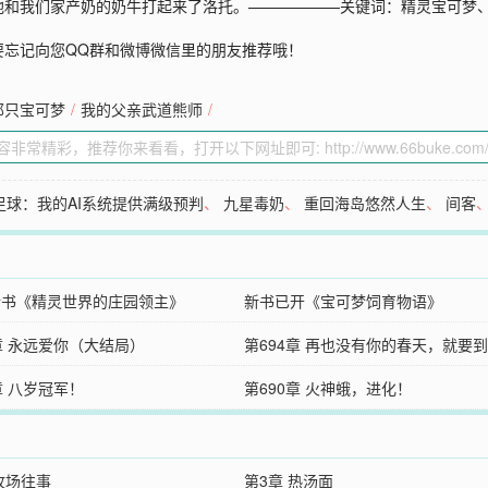
和我们家产奶的奶牛打起来了洛托。——————关键词：精灵宝可梦、
要忘记向您QQ群和微博微信里的朋友推荐哦！
那只宝可梦
/
我的父亲武道熊师
/
足球：我的AI系统提供满级预判
、
九星毒奶
、
重回海岛悠然人生
、
间客
新书《精灵世界的庄园领主》
新书已开《宝可梦饲育物语》
章 永远爱你（大结局）
第694章 再也没有你的春天，就要
章 八岁冠军！
第690章 火神蛾，进化！
牧场往事
第3章 热汤面